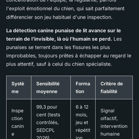
l'exploit émotionnel du chien, qui sait parfaitement
différencier son jeu habituel d'une inspection.
La détection canine punaise de lit avance sur le
terrain de l'invisible, là où l'humain se perd.
Les
punaises se terrent dans les fissures les plus
improbables, toujours prêtes à échapper au regard le
plus attentif, sauf à celui du chien spécialiste.
Systè
Sensibilité
Forma
Critère de
me
moyenne
tion
fiabilité
99,3 pour
6 à 12
Inspe
Signal
cent (tests
mois,
ction
olfactif,
contrôlés,
jeu et
canin
intervention
SEDCPL
répétit
e
humaine
2026)
ion