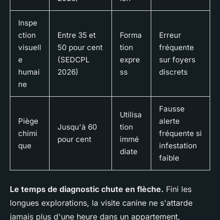
Inspe
ction
Entre 35 et
Forma
Erreur
visuell
50 pour cent
tion
fréquente
e
(SEDCPL
expre
sur foyers
humai
2026)
ss
discrets
ne
Fausse
Utilisa
Piège
alerte
Jusqu'à 60
tion
chimi
fréquente si
pour cent
immé
que
infestation
diate
faible
Le temps de diagnostic chute en flèche.
Fini les
longues explorations, la visite canine ne s'attarde
jamais plus d'une heure dans un appartement,