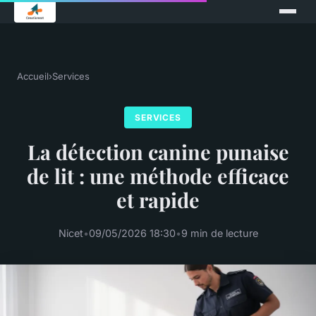
Accueil
›
Services
SERVICES
La détection canine punaise
de lit : une méthode efficace
et rapide
Nicet
•
09/05/2026 18:30
•
9 min de lecture