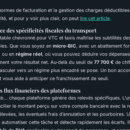
ormes de facturation et la gestion des charges déductibles 
ité, et pour y voir plus clair, on peut
lire cet article
.
e des spécificités fiscales du transport
able chevronné pour VTC et taxis maîtrise les subtilités de
bles. Que vous soyez en
micro-BIC
, avec un abattement for
, ou en
régime réel
, où vous pouvez déduire vos dépenses r
ent votre résultat net. Au-delà du seuil de
77 700 €
de chif
 basculer vers un régime plus encadré se pose. Un bon ac
t vous aide à anticiper ce franchissement de seuil.
s flux financiers des plateformes
ab… chaque plateforme génère des relevés spécifiques. L’un
ilier le montant perçu sur votre compte bancaire avec la re
evées, les éventuels frais d’annulation et les pourboires. 
t automatiser cette tâche et détecte rapidement les écarts. Il