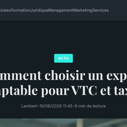
siness
Formation
Juridique
Management
Marketing
Services
ACTU
mment choisir un exp
ptable pour VTC et tax
Lambert
•
19/06/2026 11:45
•
9 min de lecture