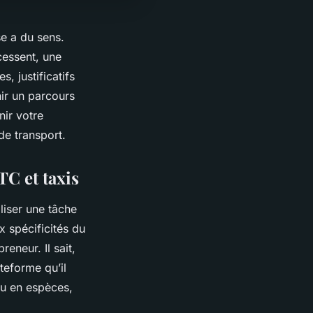
se a du sens.
 cessent, une
s, justificatifs
nir un parcours
ir votre
 de transport.
TC et taxis
iser une tâche
x spécificités du
eneur. Il sait,
teforme qu’il
 ou en espèces,