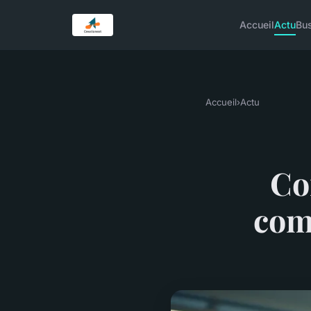
Accueil
Actu
Bu
Accueil
›
Actu
Co
com