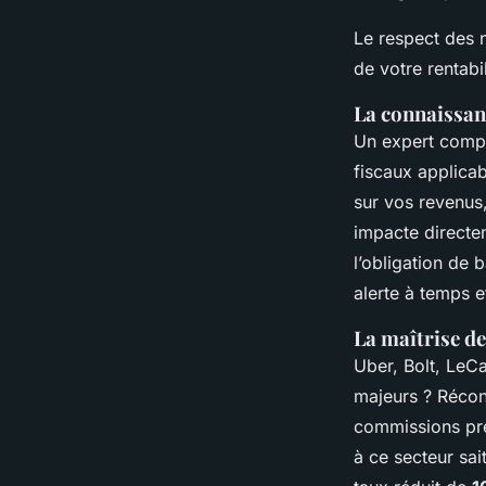
Le respect des n
de votre rentabil
La connaissanc
Un expert compt
fiscaux applica
sur vos revenus
impacte directem
l’obligation de
alerte à temps e
La maîtrise de
Uber, Bolt, LeC
majeurs ? Réconc
commissions prél
à ce secteur sai